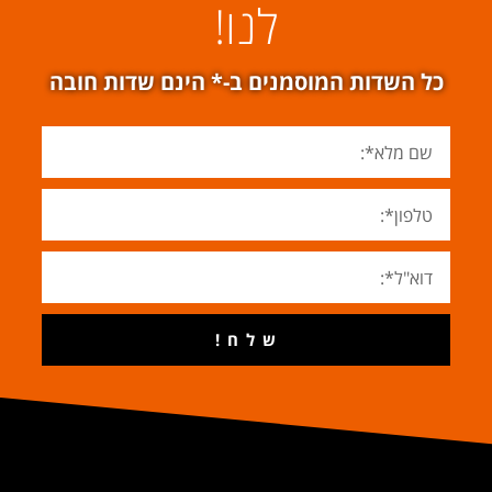
לנו!
כל השדות המוסמנים ב-* הינם שדות חובה
ש ל ח !